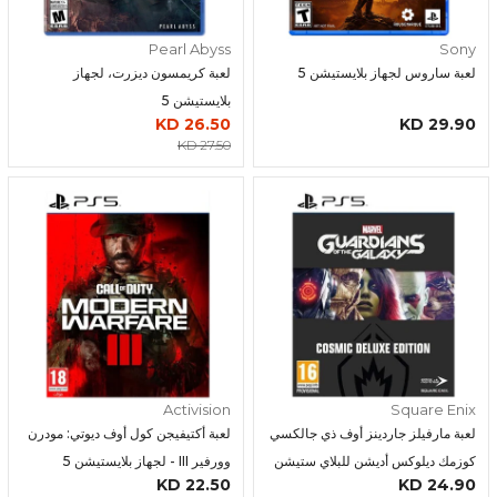
Pearl Abyss
Sony
لعبة ساروس لجهاز بلايستيشن 5
لعبة كريمسون ديزرت، لجهاز
بلايستيشن 5
26.50 KD
29.90 KD
27.50 KD
Activision
Square Enix
لعبة مارفيلز جاردينز أوف ذي جالكسي
لعبة أكتيفيجن كول أوف ديوتي: مودرن
كوزمك ديلوكس أديشن للبلاي ستيشن
وورفير III - لجهاز بلايستيشن 5
22.50 KD
24.90 KD
5 - داي ون