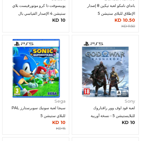
بانداي نامكو لعبة تيكين 8 إصدار
يوبيسوفت ذا كرو موتورفيست بلاي
الإطلاق للبلاى ستيشن 5
ستيشن 4 الإصدار القياسي بال
10 KD
10.50 KD
11.50 KD
Sega
Sony
لعبة قود اوف وور راقناروك
سيجا لعبة سونيك سوبرستارز PAL
للبلايستيشن 5 - نسخة أوربية
للبلاي ستيشن 5
10 KD
10 KD
15 KD