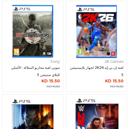
Sony
2K Games
لعبة إن بي إيه 2K26 لجهاز بلايستيشن
سوني لعبة محاربو السلالة : الأصلي
5
للبلاي ستيشن 5
15.50 KD
15.50 KD
16.50 KD
16.50 KD