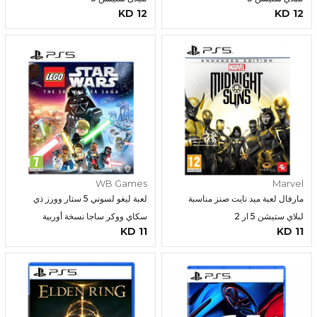
12 KD
12 KD
WB Games
Marvel
مارفال لعبة ميد نايت صنز مناسبة
لعبة ليغو لسوني 5 ستار وورز ذي
لبلاي ستيشن 5 ار 2
سكاي ووكر ساجا نسخة أوربية
11 KD
11 KD