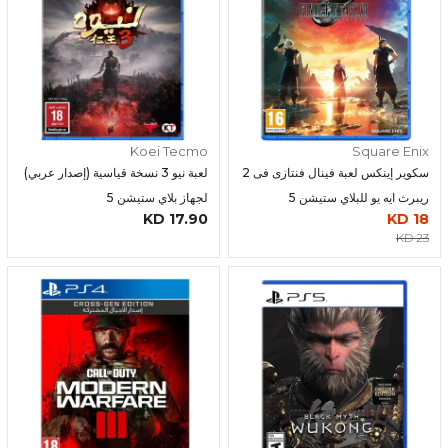
Koei Tecmo
Square Enix
سكوير إينكس لعبة فينال فنتازى فى 2
لعبة نيو 3 نسخة قياسية (إصدار عربي)
ريبرث ايه يو للبلاي ستيشن 5
لجهاز بلاي ستيشن 5
17.90 KD
18 KD
23 KD