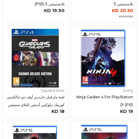
بلايستيشن 5
بلايستيشن 5 (PS5)
19.90 KD
20.50 KD
21.50 KD
Square Enix
Sony
Ninja Gaiden 4 For PlayStation
لعبة مارفيلز جاردينز أوف ذي جالكسي
5 (PS5)
كوزمك ديلوكس أديشن للبلاي ستيشن
18 KD
19 KD
4 - داي ون